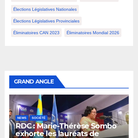
Élections Législatives Nationales
Élections Législatives Provinciales
Éliminatoires CAN 2023
Éliminatoires Mondial 2026
GRAND ANGLE
NEWS
SOCIÉTÉ
RDC : Marie-Thérèse Sombo
exhorte les lauréats de