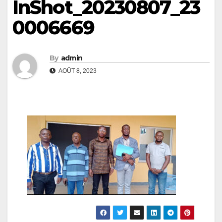
InShot_20230807_23
0006669
By
admin
AOÛT 8, 2023