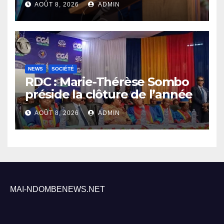
AOÛT 8, 2026
ADMIN
sécurité sa priorité
NEWS
SOCIÉTÉ
RDC : Marie-Thérèse Sombo
préside la clôture de l’année
académique 2025-2026 à
AOÛT 8, 2026
ADMIN
l’UNIKIN
MAI-NDOMBENEWS.NET