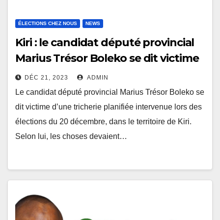
ÉLECTIONS CHEZ NOUS
NEWS
Kiri : le candidat député provincial
Marius Trésor Boleko se dit victime
d’une tricherie planifiée
DÉC 21, 2023
ADMIN
Le candidat député provincial Marius Trésor Boleko se
dit victime d’une tricherie planifiée intervenue lors des
élections du 20 décembre, dans le territoire de Kiri.
Selon lui, les choses devaient…