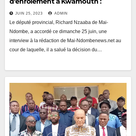
d’enrôlement à Kwamouth :
Richard Nzaaba « totalement
JUIN 25, 2023
ADMIN
satisfait»
Le député provincial, Richard Nzaaba de Mai-
Ndombe, a accordé ce dimanche 25 juin, une
interview à la rédaction de Mai-Ndombenews.net au
cour de laquelle, il a salué la décision du…