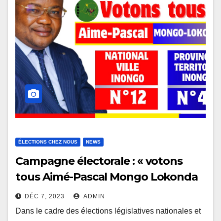
ÉLECTIONS CHEZ NOUS
NEWS
Campagne électorale : « votons
tous Aimé-Pascal Mongo Lokonda
à Inongo »
DÉC 7, 2023
ADMIN
Dans le cadre des élections législatives nationales et