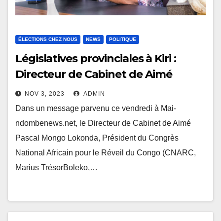
ÉLECTIONS CHEZ NOUS
NEWS
POLITIQUE
Législatives provinciales à Kiri :
Directeur de Cabinet de Aimé
Mongo, Marius Trésor Boleko est
NOV 3, 2023
ADMIN
candidat numéro 14
Dans un message parvenu ce vendredi à Mai-
ndombenews.net, le Directeur de Cabinet de Aimé
Pascal Mongo Lokonda, Président du Congrès
National Africain pour le Réveil du Congo (CNARC,
Marius TrésorBoleko,…