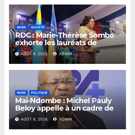
NEWS
SOCIÉTÉ
RDC : Marie-Thérèse Sombo
exhorte les lauréats de
l’UNIKIN à mettre leurs
AOÛT 8, 2026
ADMIN
compétences au service de
la nation
NEWS
POLITIQUE
Mai-Ndombe : Michel Pauly
Beloy appelle à un cadre de
concertation avant la tenue
AOÛT 8, 2026
ADMIN
du dialogue inclusif