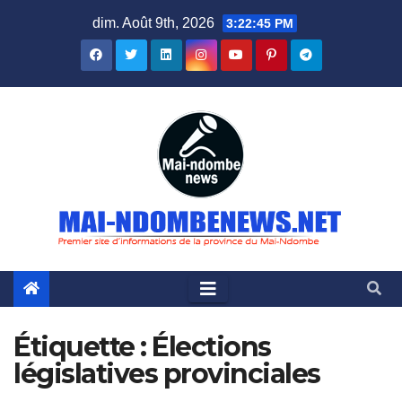
Skip
dim. Août 9th, 2026
3:22:46 PM
to
content
Étiquette :
Élections
législatives provinciales