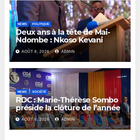
NEWS
POLITIQUE
Deux ans à la tête de Mai-
Ndombe : Nkoso Kevani
défend son bilan et fait de la
AOÛT 8, 2026
ADMIN
sécurité sa priorité
NEWS
SOCIÉTÉ
RDC : Marie-Thérèse Sombo
préside la clôture de l’année
académique 2025-2026 à
AOÛT 8, 2026
ADMIN
l’UNIKIN