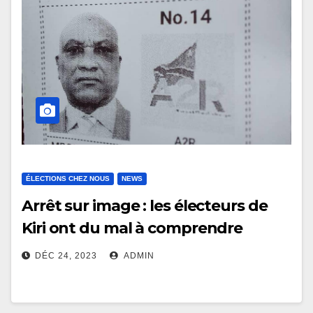
ÉLECTIONS CHEZ NOUS
NEWS
Arrêt sur image : les électeurs de
Kiri ont du mal à comprendre
jusqu’aujourd’hui, l’apparition du
DÉC 24, 2023
ADMIN
nom du candidat Mbokolo Ngondi
sur la photo et le numéro de leur