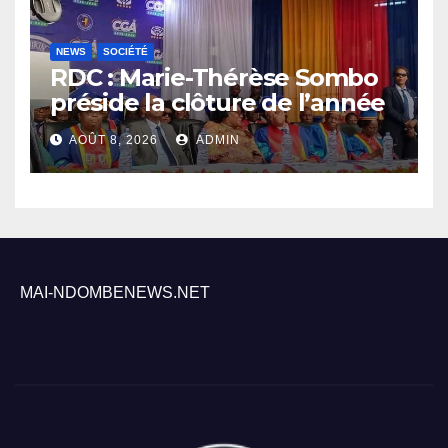
NEWS
SOCIÉTÉ
RDC : Marie-Thérèse Sombo
préside la clôture de l’année
académique 2025-2026 à
AOÛT 8, 2026
ADMIN
l’UNIKIN
MAI-NDOMBENEWS.NET