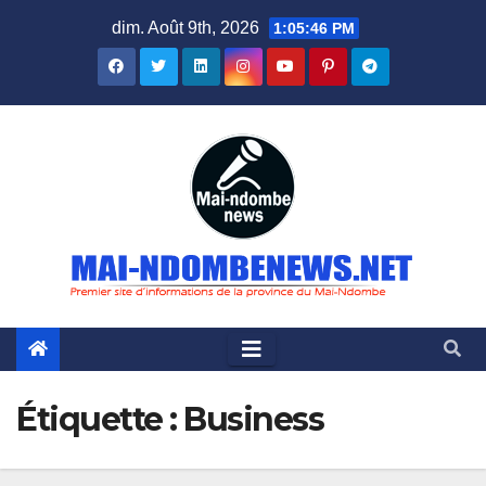
Skip
dim. Août 9th, 2026
1:05:47 PM
to
content
Étiquette :
Business