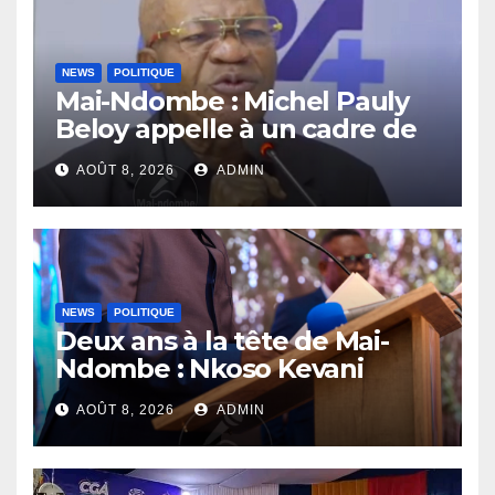
NEWS
POLITIQUE
Mai-Ndombe : Michel Pauly
Beloy appelle à un cadre de
concertation avant la tenue
AOÛT 8, 2026
ADMIN
du dialogue inclusif
NEWS
POLITIQUE
Deux ans à la tête de Mai-
Ndombe : Nkoso Kevani
défend son bilan et fait de la
AOÛT 8, 2026
ADMIN
sécurité sa priorité