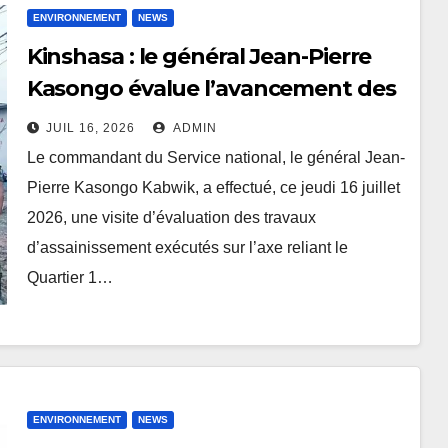
ENVIRONNEMENT
NEWS
Kinshasa : le général Jean-Pierre
Kasongo évalue l’avancement des
travaux d’assainissement sur l’axe
JUIL 16, 2026
ADMIN
Quartier 1–Aéroport de N’djili
Le commandant du Service national, le général Jean-
Pierre Kasongo Kabwik, a effectué, ce jeudi 16 juillet
2026, une visite d’évaluation des travaux
d’assainissement exécutés sur l’axe reliant le
Quartier 1…
ENVIRONNEMENT
NEWS