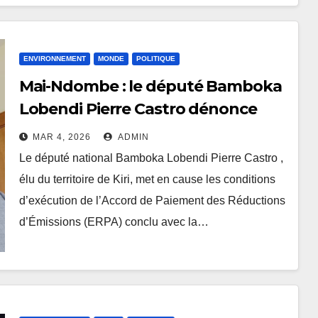
ENVIRONNEMENT
MONDE
POLITIQUE
Mai-Ndombe : le député Bamboka
Lobendi Pierre Castro dénonce
une « double décote » dans l’ERPA
MAR 4, 2026
ADMIN
et saisit la présidence
Le député national Bamboka Lobendi Pierre Castro ,
élu du territoire de Kiri, met en cause les conditions
d’exécution de l’Accord de Paiement des Réductions
d’Émissions (ERPA) conclu avec la…