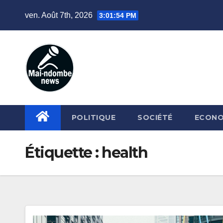
Skip
ven. Août 7th, 2026
3:01:55 PM
to
content
POLITIQUE
SOCIÉTÉ
ECONO
Étiquette :
health