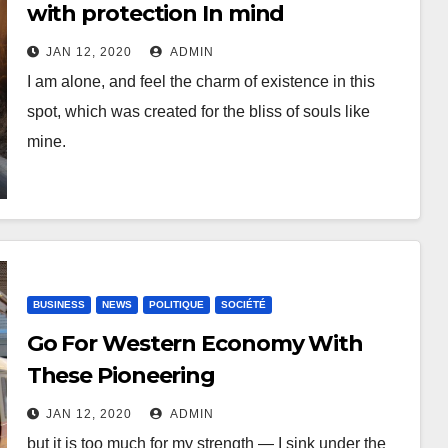
with protection In mind
JAN 12, 2020
ADMIN
I am alone, and feel the charm of existence in this
spot, which was created for the bliss of souls like
mine.
BUSINESS
NEWS
POLITIQUE
SOCIÉTÉ
Go For Western Economy With
These Pioneering
JAN 12, 2020
ADMIN
but it is too much for my strength — I sink under the