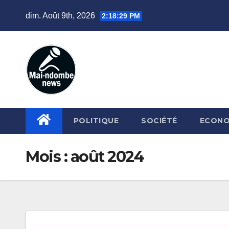
Skip
dim. Août 9th, 2026
2:18:30 PM
to
content
POLITIQUE
SOCIÉTÉ
ECONO
Mois :
août 2024