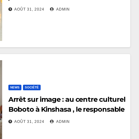
participé ce samedi au sommet
AOÛT 31, 2024
ADMIN
des Présidents de la jeunesse
africaine
NEWS
SOCIÉTÉ
Arrêt sur image : au centre culturel
Boboto à Kinshasa , le responsable
de Mai-ndombenews.net, Orman
AOÛT 31, 2024
ADMIN
Bola prend part à une activité de