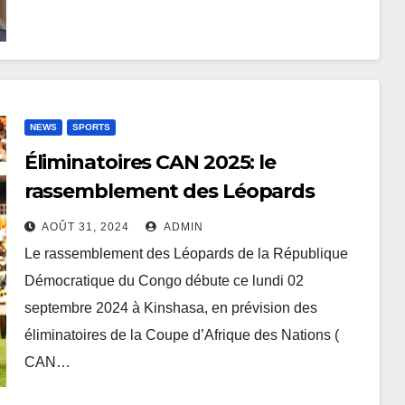
journalistes axée sur le 10 ème
congrès de l’UNPC
NEWS
SPORTS
Éliminatoires CAN 2025: le
rassemblement des Léopards
débute ce lundi à Kinshasa
AOÛT 31, 2024
ADMIN
Le rassemblement des Léopards de la République
Démocratique du Congo débute ce lundi 02
septembre 2024 à Kinshasa, en prévision des
éliminatoires de la Coupe d’Afrique des Nations (
CAN…