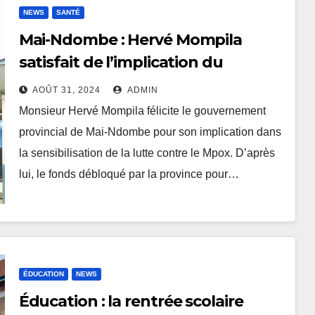
NEWS
SANTÉ
Mai-Ndombe : Hervé Mompila
satisfait de l’implication du
gouvernement pour la
AOÛT 31, 2024
ADMIN
sensibilisation contre Mpox
Monsieur Hervé Mompila félicite le gouvernement
provincial de Mai-Ndombe pour son implication dans
la sensibilisation de la lutte contre le Mpox. D’après
lui, le fonds débloqué par la province pour…
ÉDUCATION
NEWS
Éducation : la rentrée scolaire