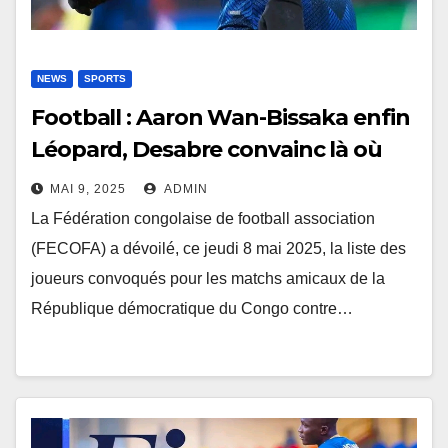
NEWS
SPORTS
Football : Aaron Wan-Bissaka enfin
Léopard, Desabre convainc là où
d’autres ont échoué
MAI 9, 2025
ADMIN
La Fédération congolaise de football association
(FECOFA) a dévoilé, ce jeudi 8 mai 2025, la liste des
joueurs convoqués pour les matchs amicaux de la
République démocratique du Congo contre…