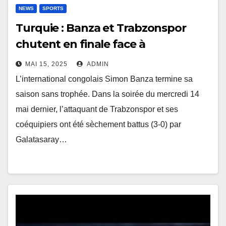
NEWS
SPORTS
Turquie : Banza et Trabzonspor
chutent en finale face à
Galatasaray (3-0)
MAI 15, 2025
ADMIN
L’international congolais Simon Banza termine sa
saison sans trophée. Dans la soirée du mercredi 14
mai dernier, l’attaquant de Trabzonspor et ses
coéquipiers ont été sèchement battus (3-0) par
Galatasaray…