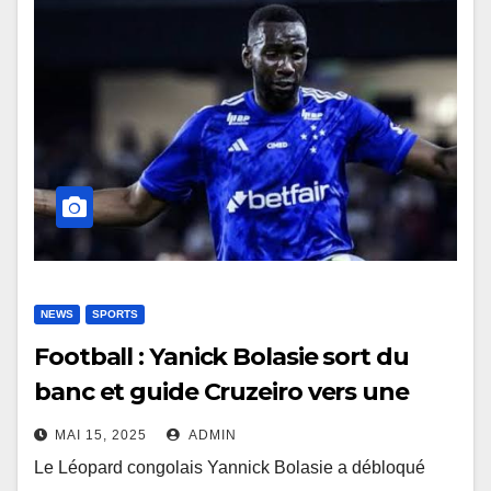
NEWS
SPORTS
Football : Yanick Bolasie sort du
banc et guide Cruzeiro vers une
victoire contre Palestino (2-1)
MAI 15, 2025
ADMIN
Le Léopard congolais Yannick Bolasie a débloqué