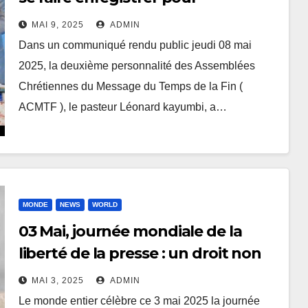
l’obtention de permis de culte
MAI 9, 2025
ADMIN
Dans un communiqué rendu public jeudi 08 mai
2025, la deuxième personnalité des Assemblées
Chrétiennes du Message du Temps de la Fin (
ACMTF ), le pasteur Léonard kayumbi, a…
MONDE
NEWS
WORLD
03 Mai, journée mondiale de la
liberté de la presse : un droit non
négociable pour les chevaliers du
MAI 3, 2025
ADMIN
micro et de la plume
Le monde entier célèbre ce 3 mai 2025 la journée