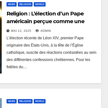
NEWS
RELIGION
WORLD
Religion : L’élection d’un Pape
américain perçue comme une
prophétie accomplie par les
MAI 12, 2025
ADMIN
Branhamistes ?
L’élection récente de Léon XIV, premier Pape
originaire des États-Unis, à la tête de l’Église
catholique, suscite des réactions contrastées au sein
des différentes confessions chrétiennes. Pour les
fidèles du…
NEWS
RELIGION
WORLD