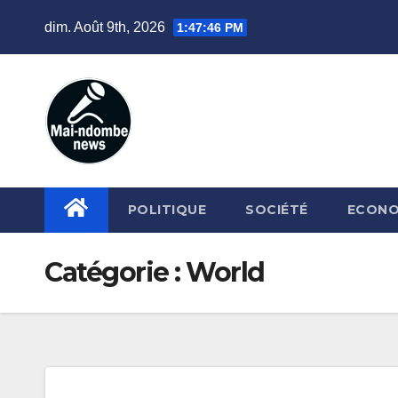
Skip
dim. Août 9th, 2026
1:47:47 PM
to
content
POLITIQUE
SOCIÉTÉ
ECONO
Catégorie :
World