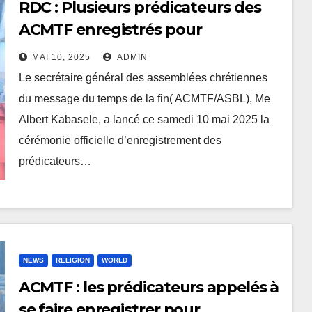
RDC : Plusieurs prédicateurs des
ACMTF enregistrés pour
l’obtention du permis de culte
MAI 10, 2025
ADMIN
Le secrétaire général des assemblées chrétiennes
du message du temps de la fin( ACMTF/ASBL), Me
Albert Kabasele, a lancé ce samedi 10 mai 2025 la
cérémonie officielle d’enregistrement des
prédicateurs…
NEWS
RELIGION
WORLD
ACMTF : les prédicateurs appelés à
se faire enregistrer pour