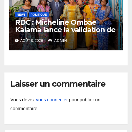
NEWS
POLITIQUE
RDC : Micheline Ombae
Kalama lance la validation de
la stratégie nationale pour
AOÛT 8, 2026
ADMIN
renforcer la participation
politique des femmes
Laisser un commentaire
Vous devez
vous connecter
pour publier un
commentaire.