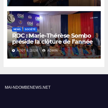
sécurité sa priorité
NEWS
SOCIÉTÉ
RDC : Marie-Thérèse Sombo
préside la clôture de l’année
académique 2025-2026 à
AOÛT 8, 2026
ADMIN
l’UNIKIN
MAI-NDOMBENEWS.NET