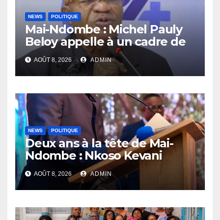
NEWS
POLITIQUE
Mai-Ndombe : Michel Pauly
Beloy appelle à un cadre de
concertation avant la tenue
AOÛT 8, 2026
ADMIN
du dialogue inclusif
NEWS
POLITIQUE
Deux ans à la tête de Mai-
Ndombe : Nkoso Kevani
défend son bilan et fait de la
AOÛT 8, 2026
ADMIN
sécurité sa priorité