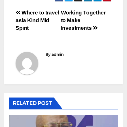
Navigation
Where to travel
Working Together
asia Kind Mid
to Make
de
Spirit
Investments
l’article
By
admin
RELATED POST