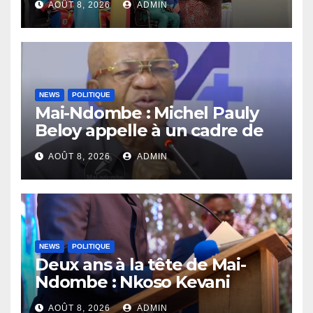
AOÛT 8, 2026
ADMIN
compétences au service de
la nation
NEWS
POLITIQUE
Mai-Ndombe : Michel Pauly
Beloy appelle à un cadre de
concertation avant la tenue
AOÛT 8, 2026
ADMIN
du dialogue inclusif
NEWS
POLITIQUE
Deux ans à la tête de Mai-
Ndombe : Nkoso Kevani
défend son bilan et fait de la
AOÛT 8, 2026
ADMIN