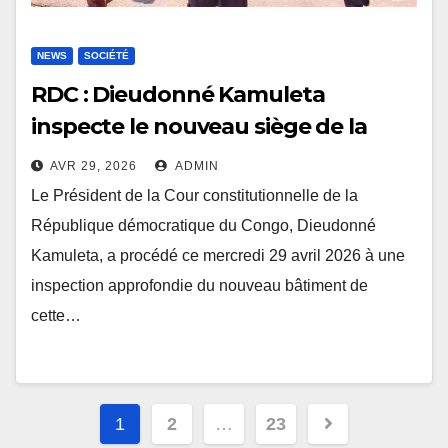
NEWS
SOCIÉTÉ
RDC : Dieudonné Kamuleta
inspecte le nouveau siège de la
Cour constitutionnelle en voie
AVR 29, 2026
ADMIN
d’achèvement
Le Président de la Cour constitutionnelle de la
République démocratique du Congo, Dieudonné
Kamuleta, a procédé ce mercredi 29 avril 2026 à une
inspection approfondie du nouveau bâtiment de
cette…
Navigation
1
2
…
23