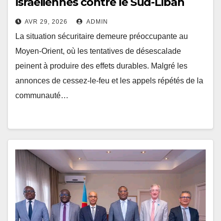
israéliennes contre le Sud-Liban
s’intensifient malgré le cessez-le-
AVR 29, 2026
ADMIN
feu
La situation sécuritaire demeure préoccupante au
Moyen-Orient, où les tentatives de désescalade
peinent à produire des effets durables. Malgré les
annonces de cessez-le-feu et les appels répétés de la
communauté…