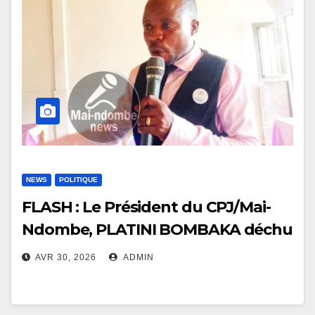
NEWS
POLITIQUE
FLASH : Le Président du CPJ/Mai-
Ndombe, PLATINI BOMBAKA déchu
de ses fonctions ce jeudi
AVR 30, 2026
ADMIN