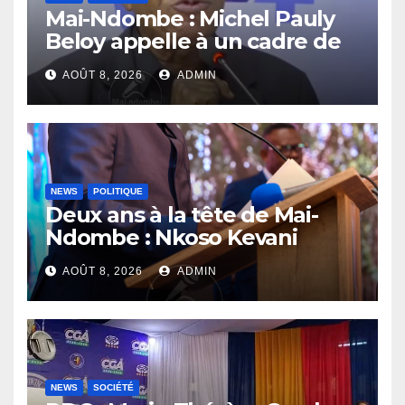
Mai-Ndombe : Michel Pauly
Beloy appelle à un cadre de
concertation avant la tenue
AOÛT 8, 2026
ADMIN
du dialogue inclusif
NEWS
POLITIQUE
Deux ans à la tête de Mai-
Ndombe : Nkoso Kevani
défend son bilan et fait de la
AOÛT 8, 2026
ADMIN
sécurité sa priorité
NEWS
SOCIÉTÉ