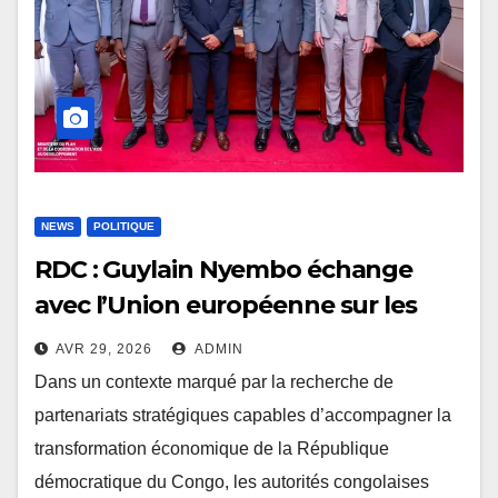
NEWS
POLITIQUE
RDC : Guylain Nyembo échange
avec l’Union européenne sur les
priorités nationales de
AVR 29, 2026
ADMIN
développement
Dans un contexte marqué par la recherche de
partenariats stratégiques capables d’accompagner la
transformation économique de la République
démocratique du Congo, les autorités congolaises