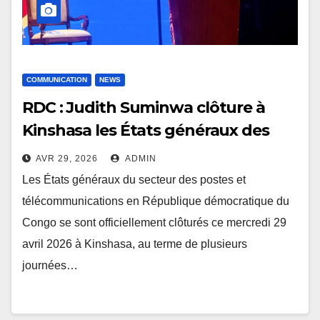
COMMUNICATION
NEWS
RDC : Judith Suminwa clôture à
Kinshasa les États généraux des
postes et télécommunications,
AVR 29, 2026
ADMIN
marqués par l’adoption d’une
Les États généraux du secteur des postes et
nouvelle feuille de route
télécommunications en République démocratique du
stratégique
Congo se sont officiellement clôturés ce mercredi 29
avril 2026 à Kinshasa, au terme de plusieurs
journées…