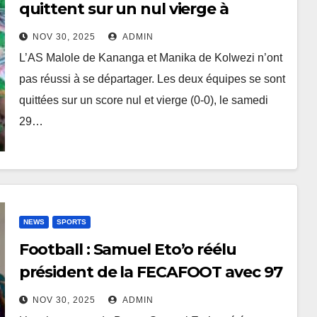
quittent sur un nul vierge à
Kananga
NOV 30, 2025
ADMIN
L’AS Malole de Kananga et Manika de Kolwezi n’ont
pas réussi à se départager. Les deux équipes se sont
quittées sur un score nul et vierge (0-0), le samedi
29…
NEWS
SPORTS
Football : Samuel Eto’o réélu
président de la FECAFOOT avec 97
% des voix
NOV 30, 2025
ADMIN