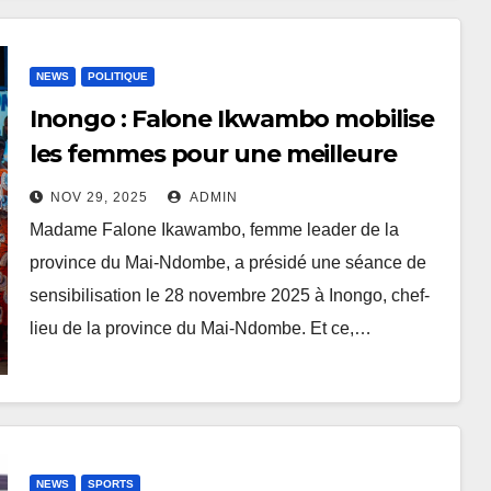
NEWS
POLITIQUE
Inongo : Falone Ikwambo mobilise
les femmes pour une meilleure
représentativité aux prochaines
NOV 29, 2025
ADMIN
élections
Madame Falone Ikawambo, femme leader de la
province du Mai-Ndombe, a présidé une séance de
sensibilisation le 28 novembre 2025 à Inongo, chef-
lieu de la province du Mai-Ndombe. Et ce,…
NEWS
SPORTS