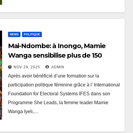
NEWS
POLITIQUE
Mai-Ndombe: à Inongo, Mamie
Wanga sensibilise plus de 150
femmes sur la participation
NOV 29, 2025
ADMIN
politique
Après avoir bénéficié d’une formation sur la
participation politique féminine grâce à l’ International
Foundation for Electoral Systems IFES dans son
Programme She Leads, la femme leader Mamie
Wanga Iyeli,…