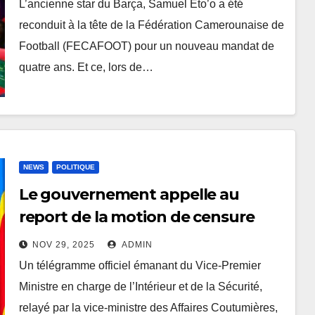
L’ancienne star du Barça, Samuel Eto’o a été
reconduit à la tête de la Fédération Camerounaise de
Football (FECAFOOT) pour un nouveau mandat de
quatre ans. Et ce, lors de…
NEWS
POLITIQUE
Le gouvernement appelle au
report de la motion de censure
contre le gouverneur de Haut-Uélé
NOV 29, 2025
ADMIN
Un télégramme officiel émanant du Vice-Premier
Ministre en charge de l’Intérieur et de la Sécurité,
relayé par la vice-ministre des Affaires Coutumières,