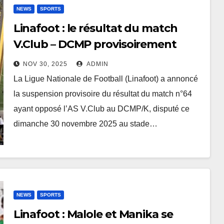
NEWS
SPORTS
Linafoot : le résultat du match
V.Club – DCMP provisoirement
suspendu après des incidents
NOV 30, 2025
ADMIN
La Ligue Nationale de Football (Linafoot) a annoncé
la suspension provisoire du résultat du match n°64
ayant opposé l’AS V.Club au DCMP/K, disputé ce
dimanche 30 novembre 2025 au stade…
NEWS
SPORTS
Linafoot : Malole et Manika se