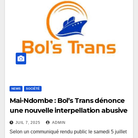
NEWS
SOCIÉTÉ
Mai-Ndombe : Bol’s Trans dénonce
une nouvelle interpellation abusive
à Nioki
JUIL 7, 2025
ADMIN
Selon un communiqué rendu public le samedi 5 juillet