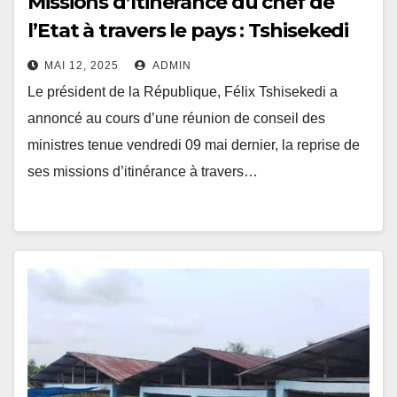
Missions d’Itinérance du chef de
l’Etat à travers le pays : Tshisekedi
viendra-t-il à Inongo pour accomplir
MAI 12, 2025
ADMIN
sa promesse tenue en décembre
Le président de la République, Félix Tshisekedi a
2023 ?
annoncé au cours d’une réunion de conseil des
ministres tenue vendredi 09 mai dernier, la reprise de
ses missions d’itinérance à travers…