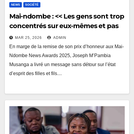
NEWS
SOCIÉTÉ
Mai-ndombe : << Les gens sont trop
concentrés sur eux-mêmes et pas
assez sur la province » : le cri
MAR 25, 2026
ADMIN
d’alarme de Joseph M’Pambia
En marge de la remise de son prix d’honneur aux Mai-
Musanga
Ndombe News Awards 2025, Joseph M’Pambia
Musanga a livré un message sans détour sur l’état
d’esprit des filles et fils…