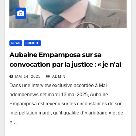
NEWS
SOCIÉTÉ
Aubaine Empamposa sur sa
convocation par la justice : « je n’ai
pas commis une infraction »
MAI 14, 2025
ADMIN
Dans une interview exclusive accordée à Mai-
ndombenews.net mardi 13 mai 2025, Aubaine
Empamposa est revenu sur les circonstances de son
interpellation mardi, qu’il qualifie d’« arbitraire » et de
«…