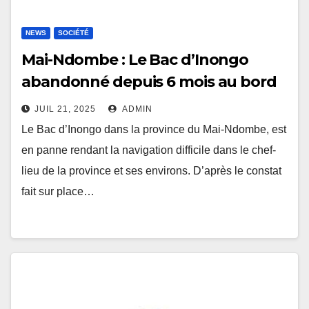
NEWS
SOCIÉTÉ
Mai-Ndombe : Le Bac d’Inongo
abandonné depuis 6 mois au bord
du port Nkolenzoba suite à une
JUIL 21, 2025
ADMIN
panne mineure
Le Bac d’Inongo dans la province du Mai-Ndombe, est
en panne rendant la navigation difficile dans le chef-
lieu de la province et ses environs. D’après le constat
fait sur place…