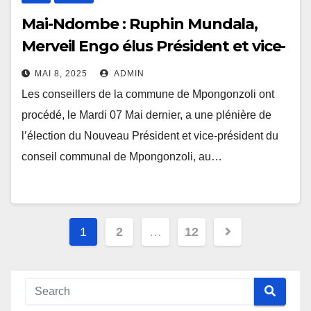
Mai-Ndombe : Ruphin Mundala,
Merveil Engo élus Président et vice-
président Du Conseil Communal de
MAI 8, 2025
ADMIN
Mpongonzoli
Les conseillers de la commune de Mpongonzoli ont
procédé, le Mardi 07 Mai dernier, a une plénière de
l’élection du Nouveau Président et vice-président du
conseil communal de Mpongonzoli, au…
Navigation
1
2
…
12
des
articles