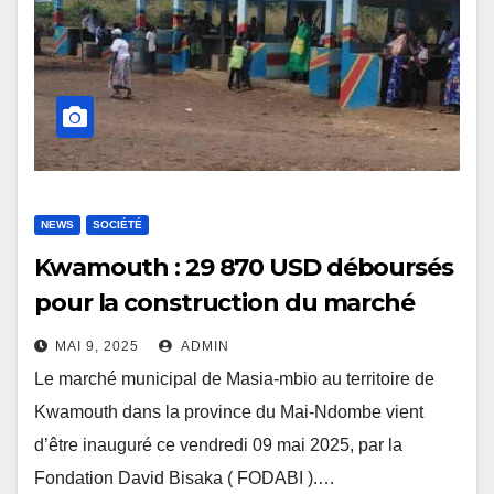
NEWS
SOCIÉTÉ
Kwamouth : 29 870 USD déboursés
pour la construction du marché
municipal de Masia-mbio grâce à
MAI 9, 2025
ADMIN
David Bisaka
Le marché municipal de Masia-mbio au territoire de
Kwamouth dans la province du Mai-Ndombe vient
d’être inauguré ce vendredi 09 mai 2025, par la
Fondation David Bisaka ( FODABI ).…