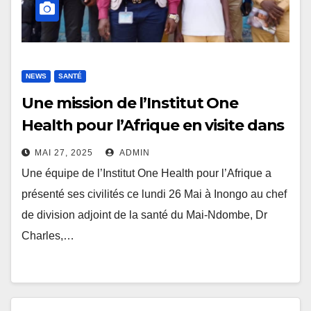
NEWS
SANTÉ
Une mission de l’Institut One
Health pour l’Afrique en visite dans
le Mai-Ndombe pour renforcer la
MAI 27, 2025
ADMIN
surveillance contre Ebola
Une équipe de l’Institut One Health pour l’Afrique a
présenté ses civilités ce lundi 26 Mai à Inongo au chef
de division adjoint de la santé du Mai-Ndombe, Dr
Charles,…