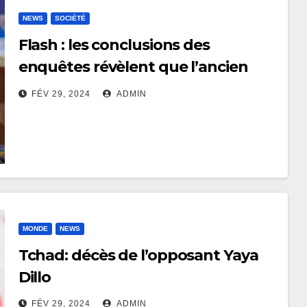
NEWS
SOCIÉTÉ
Flash : les conclusions des
enquêtes révèlent que l’ancien
ministre Chérubin Okende s’est
FÉV 29, 2024
ADMIN
suicidé, rapporte le procureur
général près la Cour de cassation,
Firmin Mvonde
MONDE
NEWS
Tchad: décès de l’opposant Yaya
Dillo
FÉV 29, 2024
ADMIN