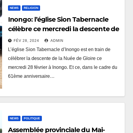
NEWS
RELIGION
Inongo: l’église Sion Tabernacle
célèbre ce mercredi la descente de
la nuée de gloire
FÉV 28, 2024
ADMIN
L’église Sion Tabernacle d’Inongo est en train de
célébrer la descente de la Nuée de Gloire ce
mercredi 28 février à Inongo. Et ce, dans le cadre du
61ème anniversaire…
NEWS
POLITIQUE
Assemblée provinciale du Mai-