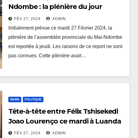
Ndombe : la plénière du jour
reportée
FÉV 27, 2024
ADMIN
Initialement prévue ce mardi 27 Février 2024, la
plénière de l’assemblée provinciale du Mai-Ndombe
est reportée à jeudi. Les raisons de ce report ne sont
pas connues. Cette plénière avait…
NEWS
POLITIQUE
Tête-à-tête entre Félix Tshisekedi
Joao Lourenço ce mardi à Luanda
FÉV 27, 2024
ADMIN