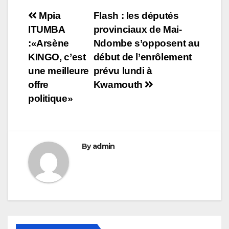
Navigation
Mpia
Flash : les députés
ITUMBA
provinciaux de Mai-
de
:«Arsène
Ndombe s’opposent au
l’article
KINGO, c’est
début de l’enrôlement
une meilleure
prévu lundi à
offre
Kwamouth
politique»
By
admin