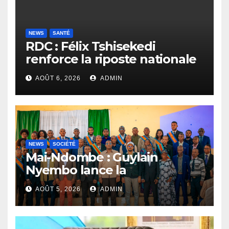
NEWS
SANTÉ
RDC : Félix Tshisekedi
renforce la riposte nationale
contre l’épidémie d’Ebola
AOÛT 6, 2026
ADMIN
NEWS
SOCIÉTÉ
Mai-Ndombe : Guylain
Nyembo lance la
sensibilisation au deuxième
AOÛT 5, 2026
ADMIN
recensement général à
Inongo