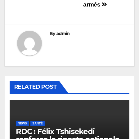
armés
By
admin
RELATED POST
NEWS
SANTÉ
RDC : Félix Tshisekedi