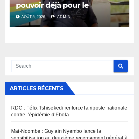
pouvoir déjà pour le
Gouverneur Nkoso Kevani
AOÛT 5, 2026
ADMIN
ARTICLES RÉCENTS
RDC : Félix Tshisekedi renforce la riposte nationale
contre l’épidémie d’Ebola
Mai-Ndombe : Guylain Nyembo lance la
sensibilisation au deuxième recensement général à