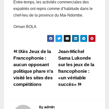
Entre-temps, les activités commerciales des
expatriés ont repris comme d’habitude dans le
chef-lieu de la province du Mai-Ndombe.
Orman BOLA
Navigation
IXès Jeux de la
Jean-Michel
Francophonie :
Sama Lukonde
de
aucun opposant
sur les jeux de la
l’article
politique phare n’a
francophonie :
visité les sites des
«un véritable
compétitions
succès»
By
admin