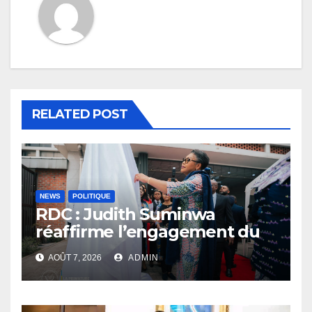
RELATED POST
NEWS
POLITIQUE
RDC : Judith Suminwa
réaffirme l’engagement du
Gouvernement en faveur du
AOÛT 7, 2026
ADMIN
leadership féminin