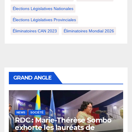
Élections Législatives Nationales
Élections Législatives Provinciales
Éliminatoires CAN 2023
Éliminatoires Mondial 2026
GRAND ANGLE
NEWS
SOCIÉTÉ
RDC : Marie-Thérèse Sombo
exhorte les lauréats de