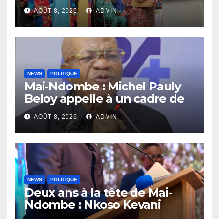
l’UNIKIN à mettre leurs
AOÛT 8, 2026
ADMIN
compétences au service de
la nation
NEWS
POLITIQUE
Mai-Ndombe : Michel Pauly
Beloy appelle à un cadre de
concertation avant la tenue
AOÛT 8, 2026
ADMIN
du dialogue inclusif
NEWS
POLITIQUE
Deux ans à la tête de Mai-
Ndombe : Nkoso Kevani
défend son bilan et fait de la