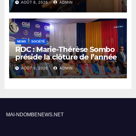
AOÛT 8, 2026
ADMIN
sécurité sa priorité
NEWS
SOCIÉTÉ
RDC : Marie-Thérèse Sombo
préside la clôture de l’année
académique 2025-2026 à
AOÛT 8, 2026
ADMIN
l’UNIKIN
MAI-NDOMBENEWS.NET