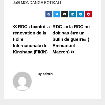
Joël MONDANGE BOTIKALI
Navigation
RDC : bientôt la
RDC : « la RDC ne
rénovation de la
doit pas être un
de
Foire
butin de guerre» (
l’article
Internationale de
Emmanuel
Kinshasa (FIKIN)
Macron)
By
admin