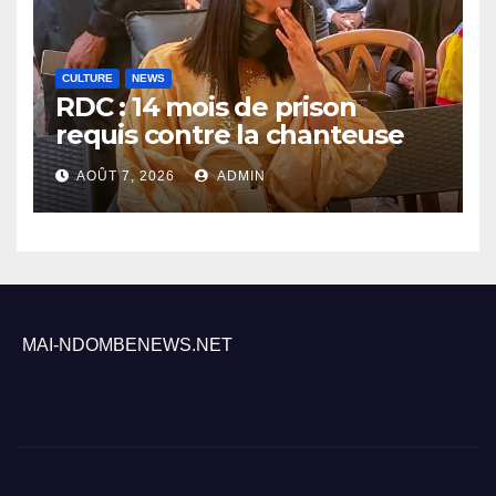
CULTURE
NEWS
RDC : 14 mois de prison
requis contre la chanteuse
Rebo Tchulo, la partie civile
AOÛT 7, 2026
ADMIN
réclame 250 000 USD de
dommages et intérêts
MAI-NDOMBENEWS.NET