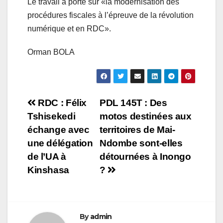
Le travail a porté sur «la modernisation des
procédures fiscales à l’épreuve de la révolution
numérique et en RDC».
Orman BOLA
Navigation
RDC : Félix
PDL 145T : Des
Tshisekedi
motos destinées aux
de
échange avec
territoires de Mai-
l’article
une délégation
Ndombe sont-elles
de l’UA à
détournées à Inongo
Kinshasa
?
By
admin