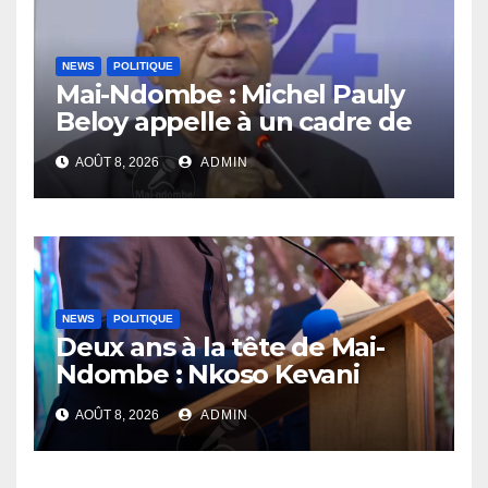
NEWS
POLITIQUE
Mai-Ndombe : Michel Pauly
Beloy appelle à un cadre de
concertation avant la tenue
AOÛT 8, 2026
ADMIN
du dialogue inclusif
NEWS
POLITIQUE
Deux ans à la tête de Mai-
Ndombe : Nkoso Kevani
défend son bilan et fait de la
AOÛT 8, 2026
ADMIN
sécurité sa priorité