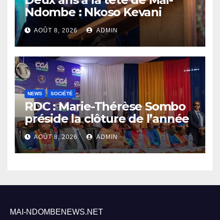
Ndombe : Nkoso Kevani
défend son bilan et fait de la
AOÛT 8, 2026
ADMIN
sécurité sa priorité
NEWS
SOCIÉTÉ
RDC : Marie-Thérèse Sombo
préside la clôture de l’année
académique 2025-2026 à
AOÛT 8, 2026
ADMIN
l’UNIKIN
MAI-NDOMBENEWS.NET