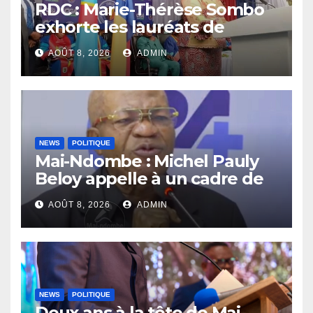
RDC : Marie-Thérèse Sombo
exhorte les lauréats de
l’UNIKIN à mettre leurs
AOÛT 8, 2026
ADMIN
compétences au service de
la nation
NEWS
POLITIQUE
Mai-Ndombe : Michel Pauly
Beloy appelle à un cadre de
concertation avant la tenue
AOÛT 8, 2026
ADMIN
du dialogue inclusif
NEWS
POLITIQUE
Deux ans à la tête de Mai-