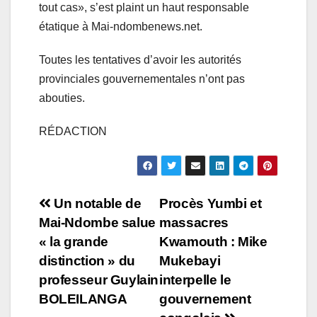
tout cas», s’est plaint un haut responsable
étatique à Mai-ndombenews.net.
Toutes les tentatives d’avoir les autorités
provinciales gouvernementales n’ont pas
abouties.
RÉDACTION
Navigation
Un notable de
Procès Yumbi et
Mai-Ndombe salue
massacres
de
« la grande
Kwamouth : Mike
l’article
distinction » du
Mukebayi
professeur Guylain
interpelle le
BOLEILANGA
gouvernement