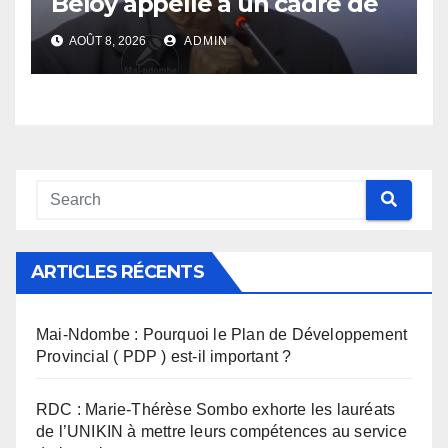
Beloy appelle à un cadre de
concertation avant la tenue
AOÛT 8, 2026
ADMIN
du dialogue inclusif
ARTICLES RÉCENTS
Mai-Ndombe : Pourquoi le Plan de Développement
Provincial ( PDP ) est-il important ?
RDC : Marie-Thérèse Sombo exhorte les lauréats
de l’UNIKIN à mettre leurs compétences au service