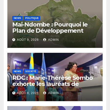
NEWS
POLITIQUE
Mai-Ndombe : Pourquoi le
Plan de Développement
Provincial ( PDP ) est-il
AOÛT 9, 2026
ADMIN
important ?
NEWS
SOCIÉTÉ
RDC : Marie-Thérèse Sombo
exhorte les lauréats de
l’UNIKIN à mettre leurs
AOÛT 8, 2026
ADMIN
compétences au service de
la nation