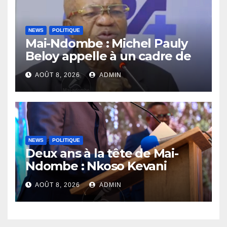
NEWS
POLITIQUE
Mai-Ndombe : Michel Pauly
Beloy appelle à un cadre de
concertation avant la tenue
AOÛT 8, 2026
ADMIN
du dialogue inclusif
NEWS
POLITIQUE
Deux ans à la tête de Mai-
Ndombe : Nkoso Kevani
défend son bilan et fait de la
AOÛT 8, 2026
ADMIN
sécurité sa priorité