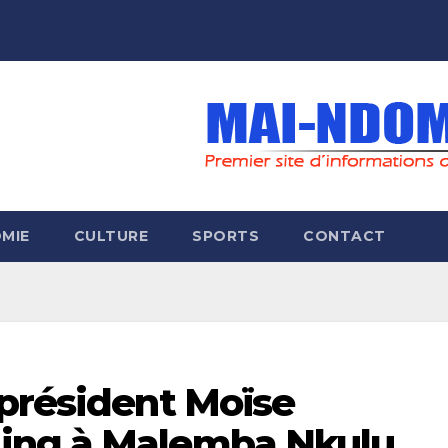
MIE
CULTURE
SPORTS
CONTACT
-président Moïse
ing à Malemba Nkulu