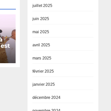
juillet 2025
juin 2025
mai 2025
à
 est
avril 2025
ur
mars 2025
février 2025
janvier 2025
décembre 2024
novembre 2024