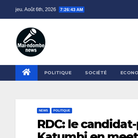
Skip
jeu. Août 6th, 2026
7:26:45 AM
to
content
POLITIQUE
SOCIÉTÉ
ECONO
NEWS
POLITIQUE
RDC: le candidat
Katumbi en meet