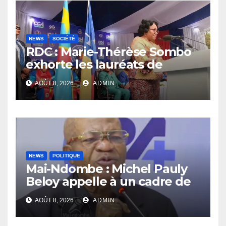
NEWS
SOCIÉTÉ
RDC : Marie-Thérèse Sombo
exhorte les lauréats de
l’UNIKIN à mettre leurs
AOÛT 8, 2026
ADMIN
compétences au service de
la nation
NEWS
POLITIQUE
Mai-Ndombe : Michel Pauly
Beloy appelle à un cadre de
concertation avant la tenue
AOÛT 8, 2026
ADMIN
du dialogue inclusif