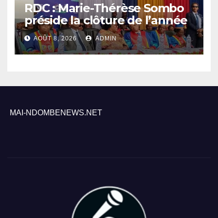
RDC : Marie-Thérèse Sombo
préside la clôture de l’année
académique 2025-2026 à
AOÛT 8, 2026
ADMIN
l’UNIKIN
MAI-NDOMBENEWS.NET