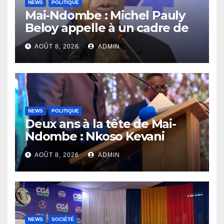
NEWS
POLITIQUE
Mai-Ndombe : Michel Pauly
Beloy appelle à un cadre de
concertation avant la tenue
AOÛT 8, 2026
ADMIN
du dialogue inclusif
NEWS
POLITIQUE
Deux ans à la tête de Mai-
Ndombe : Nkoso Kevani
défend son bilan et fait de la
AOÛT 8, 2026
ADMIN
sécurité sa priorité
NEWS
SOCIÉTÉ