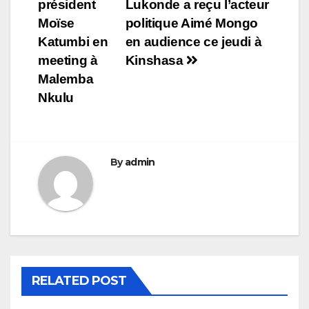
de
président
Lukonde a reçu l’acteur
l’article
Moïse
politique Aimé Mongo
Katumbi en
en audience ce jeudi à
meeting à
Kinshasa
Malemba
Nkulu
By
admin
RELATED POST