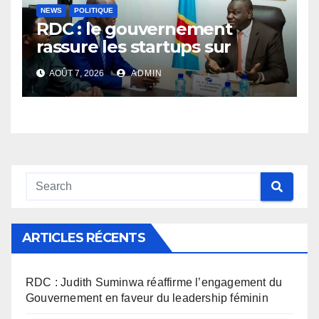
NEWS
POLITIQUE
RDC : le gouvernement
rassure les startups sur
l’application des nouvelles
AOÛT 7, 2026
ADMIN
taxes dans le secteur du
numérique
ARTICLES RÉCENTS
RDC : Judith Suminwa réaffirme l’engagement du
Gouvernement en faveur du leadership féminin