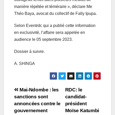
manière répétée et téméraire », déclare Me
Théo Baya, avocat du collectif de Fally Ipupa.
Selon Eventrdc qui a publié cette information
en exclusivité, l’affaire sera appelée en
audience le 05 septembre 2023.
Dossier à suivre.
A. SHINGA
Navigation
Mai-Ndombe : les
RDC: le
sanctions sont
candidat-
de
annoncées contre le
président
l’article
gouvernement
Moïse Katumbi