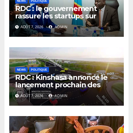
NEWS
POLITIQUE
RDC : le gouvernement
rassure les startups sur
l’application des nouvelles
AOÛT 7, 2026
ADMIN
taxes dans le secteur du
numérique
NEWS
POLITIQUE
RDC : Kinshasa annonce le
lancement prochain des
travaux du boulevard
AOÛT 7, 2026
ADMIN
Étienne Tshisekedi