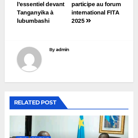
de
l’essentiel devant
participe au forum
l’article
Tanganyika à
international FITA
lubumbashi
2025
By
admin
RELATED POST