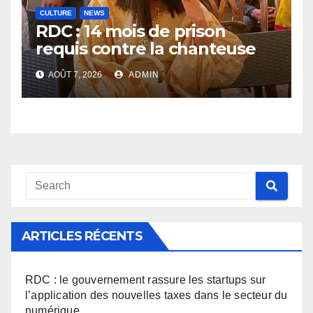
CULTURE
NEWS
RDC : 14 mois de prison
requis contre la chanteuse
Rebo Tchulo, la partie civile
AOÛT 7, 2026
ADMIN
réclame 250 000 USD de
dommages et intérêts
ARTICLES RÉCENTS
RDC : le gouvernement rassure les startups sur
l’application des nouvelles taxes dans le secteur du
numérique