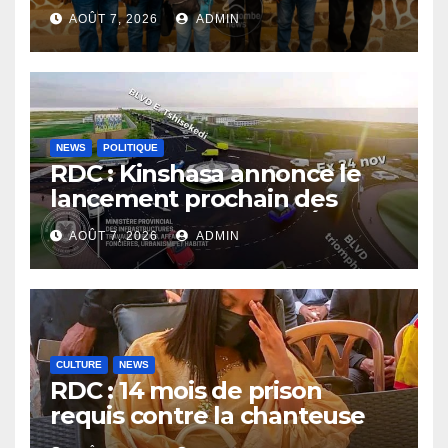
mission du PNLP pour
AOÛT 7, 2026
ADMIN
renforcer le suivi de la lutte
contre le paludisme
NEWS
POLITIQUE
RDC : Kinshasa annonce le
lancement prochain des
travaux du boulevard Étienne
AOÛT 7, 2026
ADMIN
Tshisekedi
CULTURE
NEWS
RDC : 14 mois de prison
requis contre la chanteuse
Rebo Tchulo, la partie civile