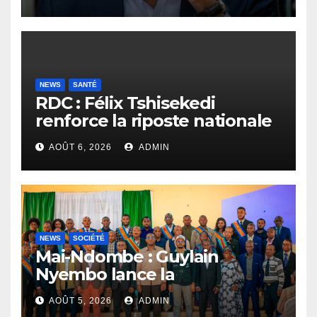
NEWS
SANTÉ
RDC : Félix Tshisekedi
renforce la riposte nationale
contre l’épidémie d’Ebola
AOÛT 6, 2026
ADMIN
NEWS
SOCIÉTÉ
Mai-Ndombe : Guylain
Nyembo lance la
sensibilisation au deuxième
AOÛT 5, 2026
ADMIN
recensement général à