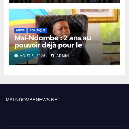
Inongo
NEWS
POLITIQUE
Mai-Ndombe : 2 ans au
pouvoir déjà pour le
Gouverneur Nkoso Kevani
AOÛT 5, 2026
ADMIN
MAI-NDOMBENEWS.NET