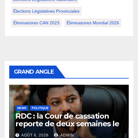
Élections Législatives Provinciales
Éliminatoires CAN 2023
Éliminatoires Mondial 2026
GRAND ANGLE
NEWS
POLITIQUE
RDC : la Cour de cassation
reporte de deux semaines le
procès Frivao
AOÛT 6, 2026
ADMIN