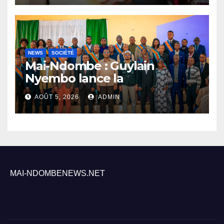
NEWS
SOCIÉTÉ
Mai-Ndombe : Guylain
Nyembo lance la
sensibilisation au deuxième
AOÛT 5, 2026
ADMIN
recensement général à
Inongo
MAI-NDOMBENEWS.NET