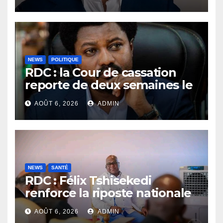
laisser la justice établir la
vérité
NEWS
POLITIQUE
RDC : la Cour de cassation
reporte de deux semaines le
procès Frivao
AOÛT 6, 2026
ADMIN
NEWS
SANTÉ
RDC : Félix Tshisekedi
renforce la riposte nationale
contre l’épidémie d’Ebola
AOÛT 6, 2026
ADMIN