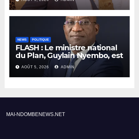
NEWS
POLITIQUE
FLASH : Le ministre national
du Plan, Guylain Nyembo, est
arrivé ce mercredi à Inongo
AOÛT 5, 2026
ADMIN
MAI-NDOMBENEWS.NET