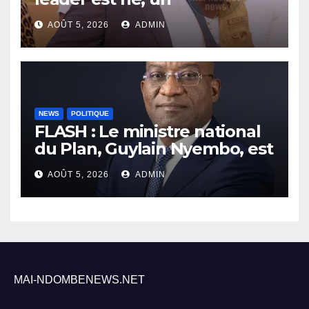
entrepreneur leur est donné
AOÛT 5, 2026
ADMIN
NEWS
POLITIQUE
FLASH : Le ministre national
du Plan, Guylain Nyembo, est
arrivé ce mercredi à Inongo
AOÛT 5, 2026
ADMIN
MAI-NDOMBENEWS.NET