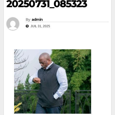
20250731_085323
By
admin
JUIL 31, 2025