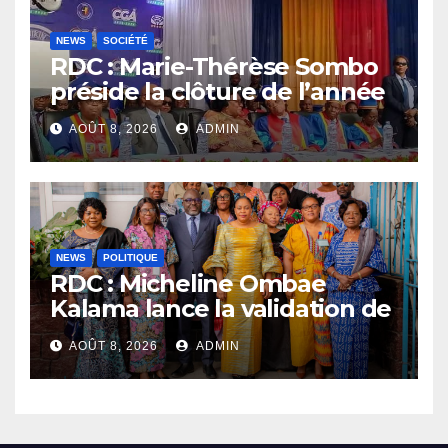
NEWS
SOCIÉTÉ
RDC : Marie-Thérèse Sombo
préside la clôture de l’année
académique 2025-2026 à
AOÛT 8, 2026
ADMIN
l’UNIKIN
NEWS
POLITIQUE
RDC : Micheline Ombae
Kalama lance la validation de
la stratégie nationale pour
AOÛT 8, 2026
ADMIN
renforcer la participation
politique des femmes