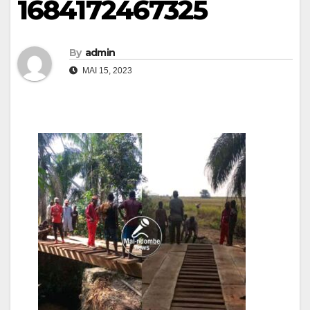
1684172467325
By
admin
MAI 15, 2023