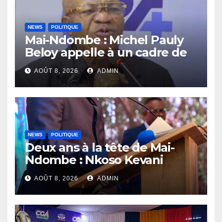
NEWS
POLITIQUE
Mai-Ndombe : Michel Pauly
Beloy appelle à un cadre de
concertation avant la tenue
AOÛT 8, 2026
ADMIN
du dialogue inclusif
NEWS
POLITIQUE
Deux ans à la tête de Mai-
Ndombe : Nkoso Kevani
défend son bilan et fait de la
AOÛT 8, 2026
ADMIN
sécurité sa priorité