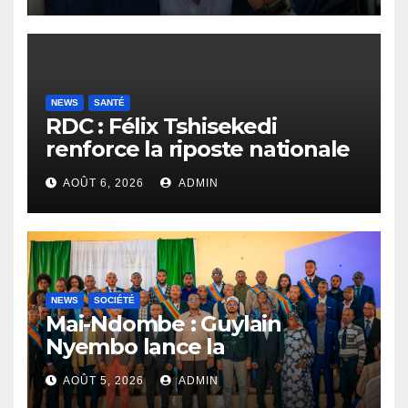
NEWS
SANTÉ
RDC : Félix Tshisekedi
renforce la riposte nationale
contre l’épidémie d’Ebola
AOÛT 6, 2026
ADMIN
NEWS
SOCIÉTÉ
Mai-Ndombe : Guylain
Nyembo lance la
sensibilisation au deuxième
AOÛT 5, 2026
ADMIN
recensement général à