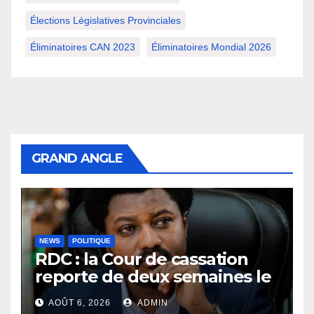
Élections Législatives Provinciales
Éliminatoires CAN 2023
Éliminatoires Mondial 2026
GRAND ANGLE
NEWS
POLITIQUE
RDC : la Cour de cassation
reporte de deux semaines le
procès Frivao
AOÛT 6, 2026
ADMIN