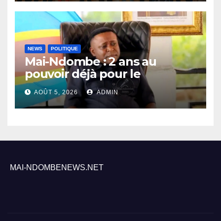
Inongo
NEWS
POLITIQUE
Mai-Ndombe : 2 ans au
pouvoir déjà pour le
Gouverneur Nkoso Kevani
AOÛT 5, 2026
ADMIN
MAI-NDOMBENEWS.NET