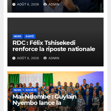
procès Frivao
AOÛT 6, 2026
ADMIN
NEWS
SANTÉ
RDC : Félix Tshisekedi
renforce la riposte nationale
contre l’épidémie d’Ebola
AOÛT 6, 2026
ADMIN
NEWS
SOCIÉTÉ
Mai-Ndombe : Guylain
Nyembo lance la
sensibilisation au deuxième