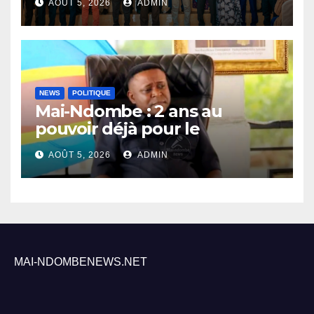
AOÛT 5, 2026
ADMIN
recensement général à
Inongo
NEWS
POLITIQUE
Mai-Ndombe : 2 ans au
pouvoir déjà pour le
Gouverneur Nkoso Kevani
AOÛT 5, 2026
ADMIN
MAI-NDOMBENEWS.NET