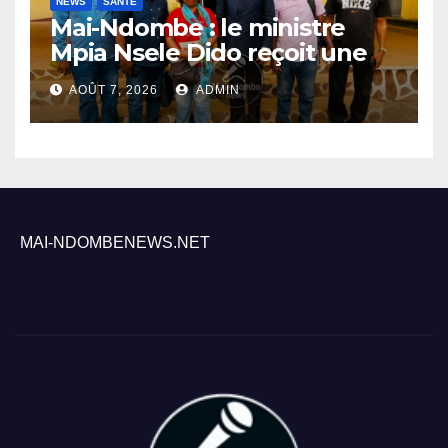
NEWS
SANTÉ
Mai-Ndombe : le ministre
Mpia Nsele Dido reçoit une
mission du PNLP pour
AOÛT 7, 2026
ADMIN
renforcer le suivi de la lutte
contre le paludisme
MAI-NDOMBENEWS.NET