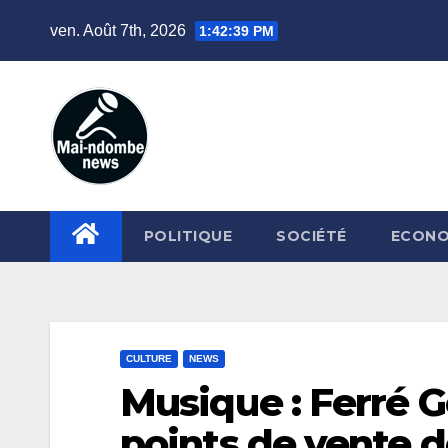
Skip
ven. Août 7th, 2026
1:42:40 PM
to
content
POLITIQUE
SOCIÉTÉ
ECONO
CULTURE
NEWS
Musique : Ferré G
points de vente 