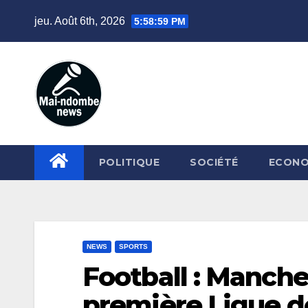
Skip
jeu. Août 6th, 2026
5:59:00 PM
to
content
POLITIQUE
SOCIÉTÉ
ECONO
NEWS
SPORTS
Football : Manche
première Ligue 