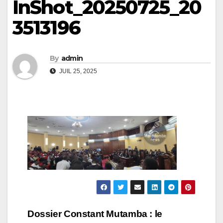
InShot_20250725_20
3513196
By
admin
JUIL 25, 2025
Navigation
Dossier Constant Mutamba : le