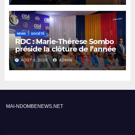
NEWS
SOCIÉTÉ
RDC : Marie-Thérèse Sombo
préside la clôture de l’année
académique 2025-2026 à
AOÛT 8, 2026
ADMIN
l’UNIKIN
MAI-NDOMBENEWS.NET