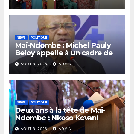
compétences au service de
la nation
NEWS
POLITIQUE
Mai-Ndombe : Michel Pauly
Beloy appelle à un cadre de
concertation avant la tenue
AOÛT 8, 2026
ADMIN
du dialogue inclusif
NEWS
POLITIQUE
Deux ans à la tête de Mai-
Ndombe : Nkoso Kevani
défend son bilan et fait de la
AOÛT 8, 2026
ADMIN
sécurité sa priorité