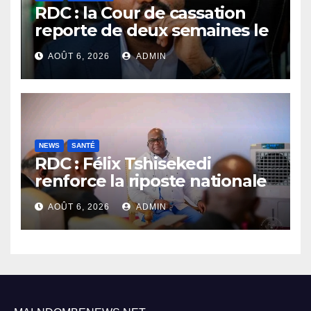
RDC : la Cour de cassation
reporte de deux semaines le
procès Frivao
AOÛT 6, 2026
ADMIN
NEWS
SANTÉ
RDC : Félix Tshisekedi
renforce la riposte nationale
contre l’épidémie d’Ebola
AOÛT 6, 2026
ADMIN