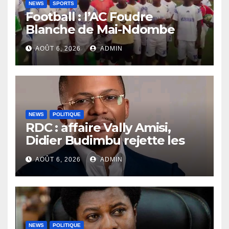
NEWS
SPORTS
Football : l’AC Foudre
Blanche de Mai-Ndombe
perd face au Cap Vert du
AOÛT 6, 2026
ADMIN
Lualaba Central, mais gagne
devant le FC La Joie du
Kongo Central
NEWS
POLITIQUE
RDC : affaire Vally Amisi,
Didier Budimbu rejette les
accusations et appelle à
AOÛT 6, 2026
ADMIN
laisser la justice établir la
vérité
NEWS
POLITIQUE