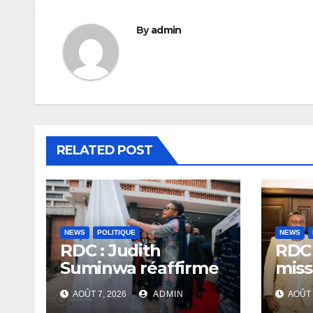
By
admin
RELATED POST
NEWS
POLITIQUE
NEWS
RDC : Judith
RDC 
Suminwa réaffirme
miss
l’engagement du
repr
AOÛT 7, 2026
ADMIN
AOÛT 
Gouvernement en
l’UN