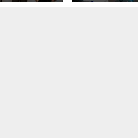
cées de la
nouvelles taxes
ération
dans le secteur 
rique avec le
numérique
vernement