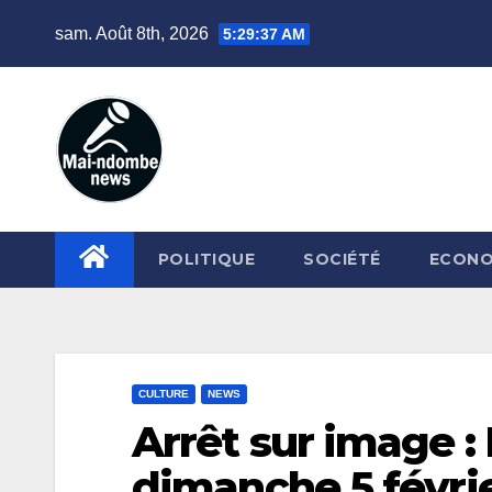
Skip
sam. Août 8th, 2026
5:29:38 AM
to
content
POLITIQUE
SOCIÉTÉ
ECONO
CULTURE
NEWS
Arrêt sur image :
dimanche 5 févrie