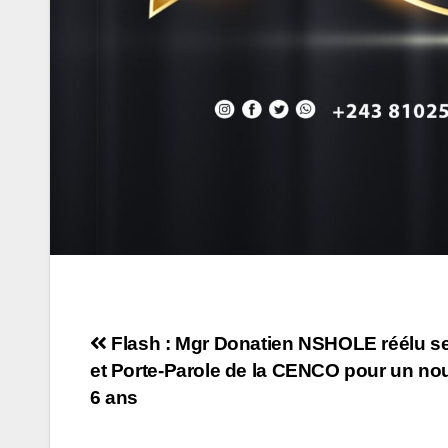
Navigation
Flash : Mgr Donatien NSHOLE réélu se
et Porte-Parole de la CENCO pour un n
de
6 ans
l’article