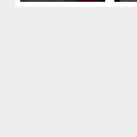
faveur du
avan
leadership féminin
coop
numé
gou