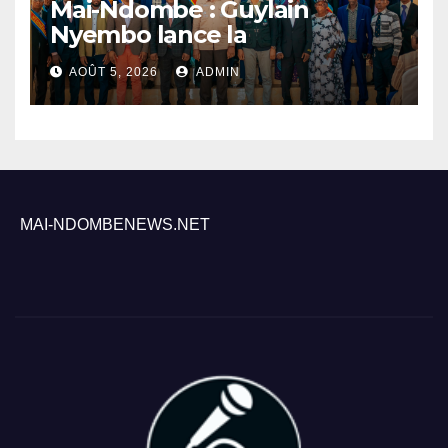
Mai-Ndombe : Guylain
Nyembo lance la
sensibilisation au deuxième
AOÛT 5, 2026
ADMIN
recensement général à
Inongo
MAI-NDOMBENEWS.NET