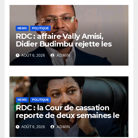
NEWS
POLITIQUE
RDC : affaire Vally Amisi,
Didier Budimbu rejette les
accusations et appelle à
AOÛT 6, 2026
ADMIN
laisser la justice établir la
vérité
NEWS
POLITIQUE
RDC : la Cour de cassation
reporte de deux semaines le
procès Frivao
AOÛT 6, 2026
ADMIN