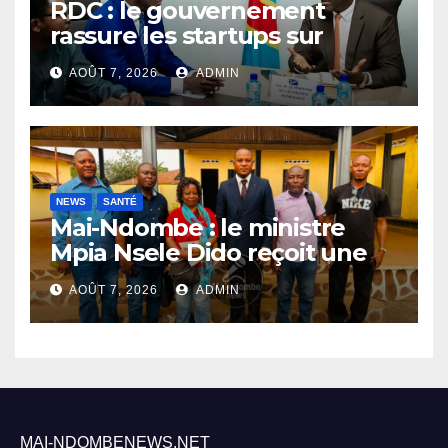
RDC : le gouvernement
rassure les startups sur
l’application des nouvelles
AOÛT 7, 2026
ADMIN
taxes dans le secteur du
numérique
NEWS
SANTÉ
Mai-Ndombe : le ministre
Mpia Nsele Dido reçoit une
mission du PNLP pour
AOÛT 7, 2026
ADMIN
renforcer le suivi de la lutte
contre le paludisme
MAI-NDOMBENEWS.NET