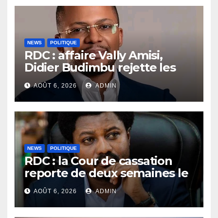
NEWS
POLITIQUE
RDC : affaire Vally Amisi,
Didier Budimbu rejette les
accusations et appelle à
AOÛT 6, 2026
ADMIN
laisser la justice établir la
vérité
NEWS
POLITIQUE
RDC : la Cour de cassation
reporte de deux semaines le
procès Frivao
AOÛT 6, 2026
ADMIN