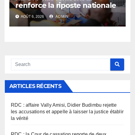
renforce la riposte nationale
contre l’épidémie d’Ebola
AOÛT 6, 2026
ADMIN
ARTICLES RÉCENTS
RDC : affaire Vally Amisi, Didier Budimbu rejette
les accusations et appelle à laisser la justice établir
la vérité
RDC : la Cour de cassation reporte de deux