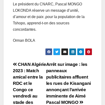
Le président du CNARC, Pascal MONGO
LOKONDA réserve un message d’unité,
d’amour et de paix ,pour la population de la
Tshopo, apprend-t-on des sources
concordantes.
Orman BOLA
Navigation
CHAN Algérie
Arrêt sur image : les
2023 : Match
panneaux
de
amical entre la
publicitaires affluent
l’article
RDC et le
les rues de Kisangani
Congo ce
annonçant l’arrivée
vendredi au
imminente de Aimé
stade des
Pascal MONGO