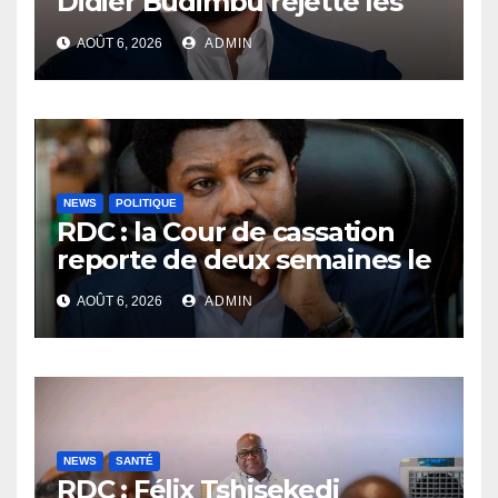
Didier Budimbu rejette les
accusations et appelle à
AOÛT 6, 2026
ADMIN
laisser la justice établir la
vérité
NEWS
POLITIQUE
RDC : la Cour de cassation
reporte de deux semaines le
procès Frivao
AOÛT 6, 2026
ADMIN
NEWS
SANTÉ
RDC : Félix Tshisekedi