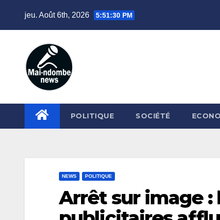
Skip
jeu. Août 6th, 2026
5:51:31 PM
to
content
POLITIQUE
SOCIÉTÉ
ECONO
NEWS
POLITIQUE
Arrêt sur image :
publicitaires affl