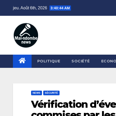
Skip
jeu. Août 6th, 2026
3:40:45 AM
to
content
POLITIQUE
SOCIÉTÉ
ECONO
NEWS
SÉCURITÉ
Vérification d’év
commises par le