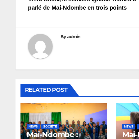
Navigation
parlé de Mai-Ndombe en trois points
de
l’article
By
admin
RELATED POST
NEWS
SOCIÉTÉ
NEWS
Mai-Ndombe :
Mai-