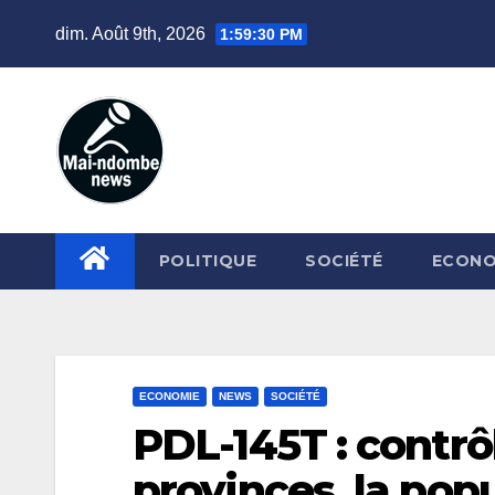
Skip
dim. Août 9th, 2026
1:59:31 PM
to
content
POLITIQUE
SOCIÉTÉ
ECONO
ECONOMIE
NEWS
SOCIÉTÉ
PDL-145T : contrôl
provinces, la po