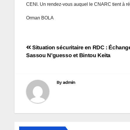
CENI. Un rendez-vous auquel le CNARC tient à répo
Orman BOLA
Navigation
Situation sécuritaire en RDC : Échang
Sassou N’guesso et Bintou Keita
de
l’article
By
admin