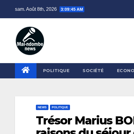
Skip
sam. Août 8th, 2026
3:09:46 AM
to
content
POLITIQUE
SOCIÉTÉ
ECONO
NEWS
POLITIQUE
Trésor Marius BO
raisons du séjou