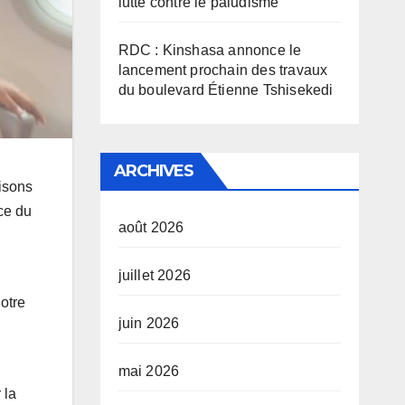
lutte contre le paludisme
RDC : Kinshasa annonce le
lancement prochain des travaux
du boulevard Étienne Tshisekedi
ARCHIVES
isons
ce du
août 2026
juillet 2026
otre
juin 2026
mai 2026
 la