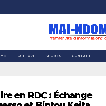
MIE
CULTURE
SPORTS
CONTACT
aire en RDC : Échange
esso et Bintou Keita