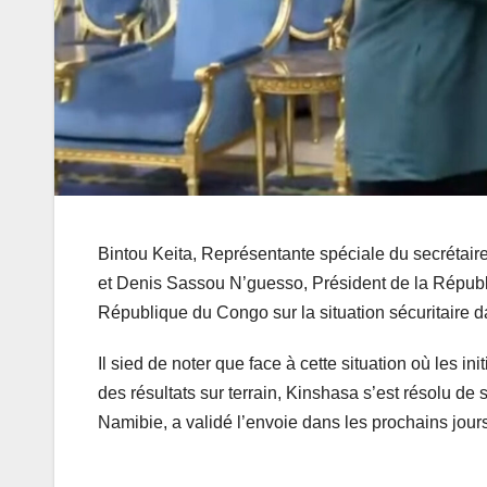
Bintou Keita, Représentante spéciale du secrétai
et Denis Sassou N’guesso, Président de la Républ
République du Congo sur la situation sécuritaire d
Il sied de noter que face à cette situation où les i
des résultats sur terrain, Kinshasa s’est résolu d
Namibie, a validé l’envoie dans les prochains jou
                                                