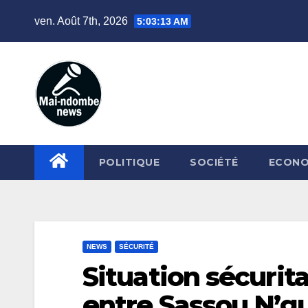
Skip
ven. Août 7th, 2026
5:03:14 AM
to
content
POLITIQUE
SOCIÉTÉ
ECONO
NEWS
SÉCURITÉ
Situation sécurit
entre Sassou N’gu