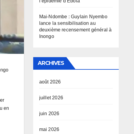
l’épidémie d’Ebola
Mai-Ndombe : Guylain Nyembo
lance la sensibilisation au
deuxième recensement général à
Inongo
ARCHIVES
ongo
août 2026
juillet 2026
ner
nu en
juin 2026
mai 2026