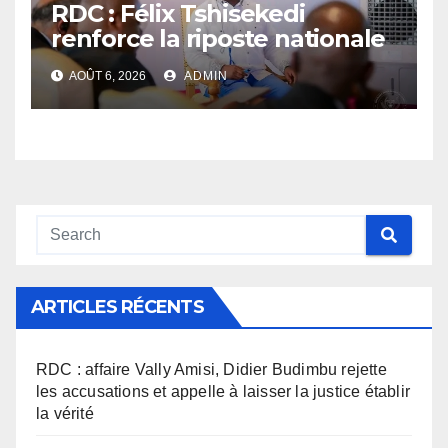
RDC : Félix Tshisekedi
renforce la riposte nationale
contre l’épidémie d’Ebola
AOÛT 6, 2026
ADMIN
ARTICLES RÉCENTS
RDC : affaire Vally Amisi, Didier Budimbu rejette
les accusations et appelle à laisser la justice établir
la vérité