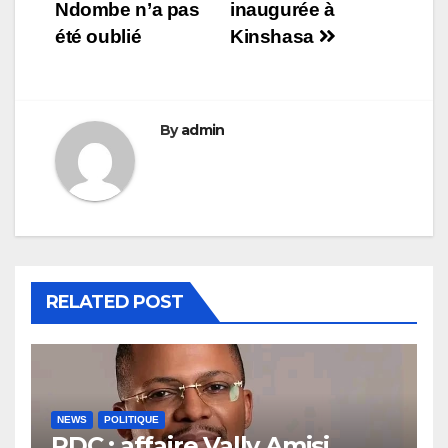
l’article
Ndombe n’a pas
inaugurée à
été oublié
Kinshasa
By
admin
RELATED POST
NEWS
POLITIQUE
RDC : affaire Vally Amisi,