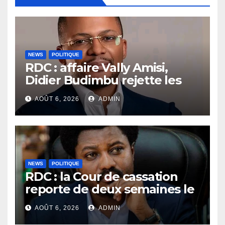
NEWS
POLITIQUE
RDC : affaire Vally Amisi,
Didier Budimbu rejette les
accusations et appelle à
AOÛT 6, 2026
ADMIN
laisser la justice établir la
vérité
NEWS
POLITIQUE
RDC : la Cour de cassation
reporte de deux semaines le
procès Frivao
AOÛT 6, 2026
ADMIN