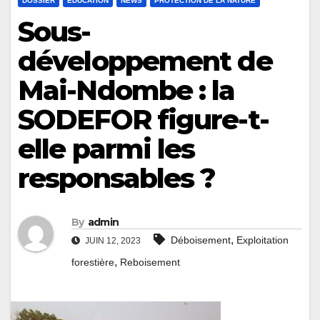
DOSSIER
ÉDUCATION
NEWS
PROTECTION DE LA NATURE
Sous-
développement de
Mai-Ndombe : la
SODEFOR figure-t-
elle parmi les
responsables ?
By
admin
,
Déboisement
Exploitation
JUIN 12, 2023
,
forestière
Reboisement