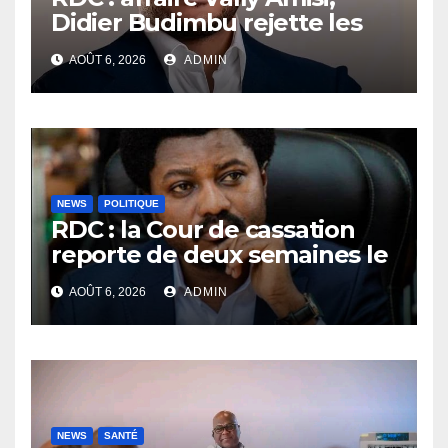
Didier Budimbu rejette les
accusations et appelle à
AOÛT 6, 2026
ADMIN
laisser la justice établir la
vérité
NEWS
POLITIQUE
RDC : la Cour de cassation
reporte de deux semaines le
procès Frivao
AOÛT 6, 2026
ADMIN
NEWS
SANTÉ