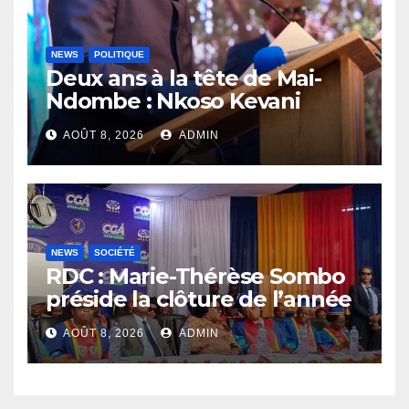
NEWS
POLITIQUE
Deux ans à la tête de Mai-
Ndombe : Nkoso Kevani
défend son bilan et fait de la
AOÛT 8, 2026
ADMIN
sécurité sa priorité
NEWS
SOCIÉTÉ
RDC : Marie-Thérèse Sombo
préside la clôture de l’année
académique 2025-2026 à
AOÛT 8, 2026
ADMIN
l’UNIKIN