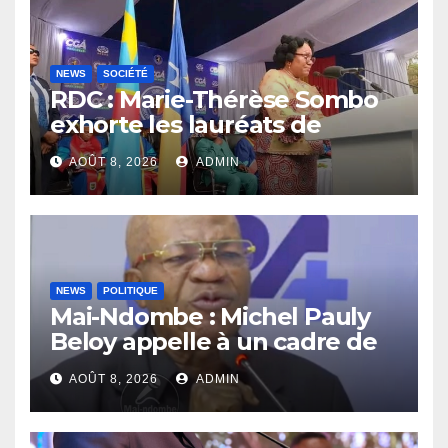
NEWS
SOCIÉTÉ
RDC : Marie-Thérèse Sombo
exhorte les lauréats de
l’UNIKIN à mettre leurs
AOÛT 8, 2026
ADMIN
compétences au service de
la nation
NEWS
POLITIQUE
Mai-Ndombe : Michel Pauly
Beloy appelle à un cadre de
concertation avant la tenue
AOÛT 8, 2026
ADMIN
du dialogue inclusif