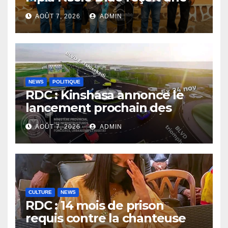
mission du PNLP pour
AOÛT 7, 2026
ADMIN
renforcer le suivi de la lutte
contre le paludisme
NEWS
POLITIQUE
RDC : Kinshasa annonce le
lancement prochain des
travaux du boulevard Étienne
AOÛT 7, 2026
ADMIN
Tshisekedi
CULTURE
NEWS
RDC : 14 mois de prison
requis contre la chanteuse