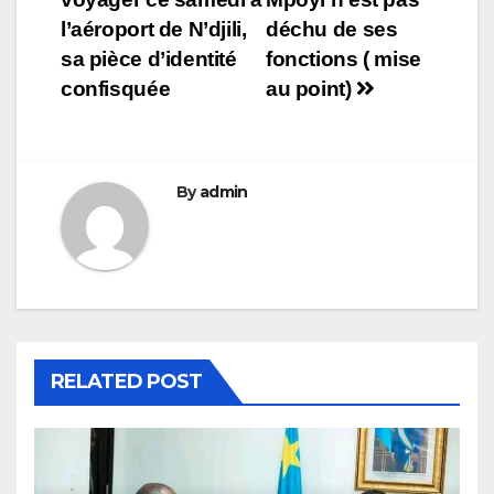
l’article
l’aéroport de N’djili,
déchu de ses
sa pièce d’identité
fonctions ( mise
confisquée
au point)
By
admin
RELATED POST