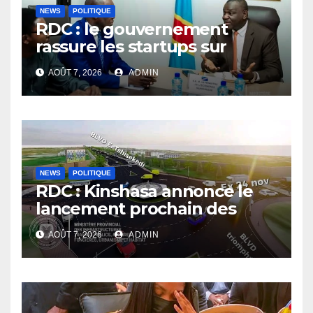
NEWS
POLITIQUE
RDC : le gouvernement
rassure les startups sur
l’application des nouvelles
AOÛT 7, 2026
ADMIN
taxes dans le secteur du
numérique
NEWS
POLITIQUE
RDC : Kinshasa annonce le
lancement prochain des
travaux du boulevard
AOÛT 7, 2026
ADMIN
Étienne Tshisekedi