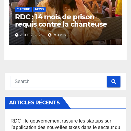
CULTURE
NEWS
RDC : 14 mois de prison
requis contre la chanteuse
Rebo Tchulo, la partie civile
AOÛT 7, 2026
ADMIN
réclame 250 000 USD de
dommages et intérêts
ARTICLES RÉCENTS
RDC : le gouvernement rassure les startups sur
l’application des nouvelles taxes dans le secteur du