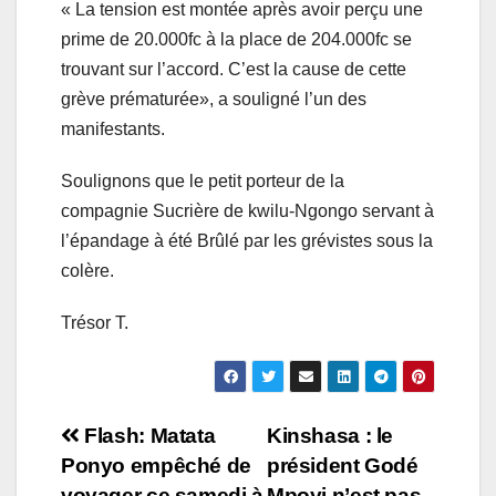
« La tension est montée après avoir perçu une
prime de 20.000fc à la place de 204.000fc se
trouvant sur l’accord. C’est la cause de cette
grève prématurée», a souligné l’un des
manifestants.
Soulignons que le petit porteur de la
compagnie Sucrière de kwilu-Ngongo servant à
l’épandage à été Brûlé par les grévistes sous la
colère.
Trésor T.
Navigation
Flash: Matata
Kinshasa : le
Ponyo empêché de
président Godé
de
voyager ce samedi à
Mpoyi n’est pas