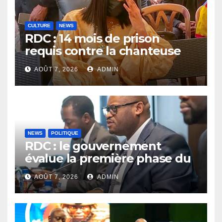
CULTURE
NEWS
RDC : 14 mois de prison
requis contre la chanteuse
Rebo Tchulo, la partie civile
AOÛT 7, 2026
ADMIN
réclame 250 000 USD de
dommages et intérêts
NEWS
POLITIQUE
RDC : le gouvernement
évalue la première phase du
PDL-145T et prépare la
AOÛT 7, 2026
ADMIN
relance du programme