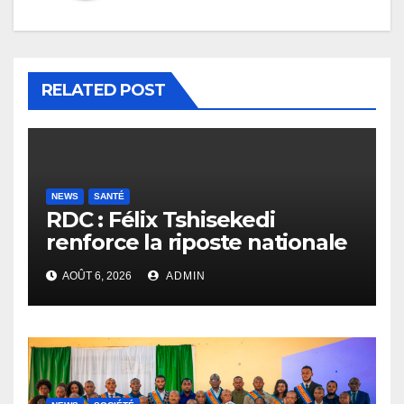
RELATED POST
NEWS
SANTÉ
RDC : Félix Tshisekedi
renforce la riposte nationale
contre l’épidémie d’Ebola
AOÛT 6, 2026
ADMIN