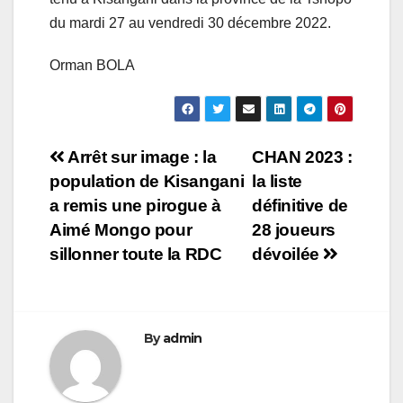
du mardi 27 au vendredi 30 décembre 2022.
Orman BOLA
Navigation
Arrêt sur image : la
CHAN 2023 :
population de Kisangani
la liste
de
a remis une pirogue à
définitive de
l’article
Aimé Mongo pour
28 joueurs
sillonner toute la RDC
dévoilée
By
admin