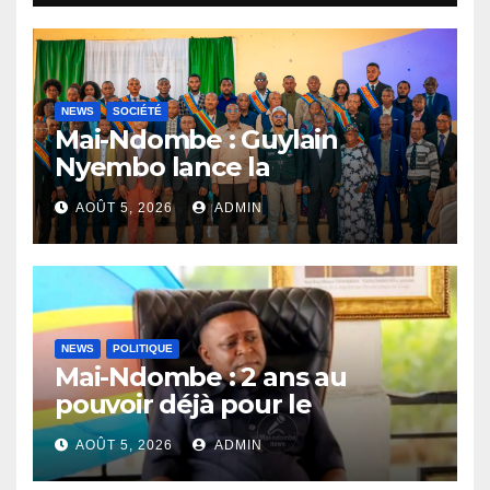
NEWS
SOCIÉTÉ
Mai-Ndombe : Guylain
Nyembo lance la
sensibilisation au deuxième
AOÛT 5, 2026
ADMIN
recensement général à
Inongo
NEWS
POLITIQUE
Mai-Ndombe : 2 ans au
pouvoir déjà pour le
Gouverneur Nkoso Kevani
AOÛT 5, 2026
ADMIN